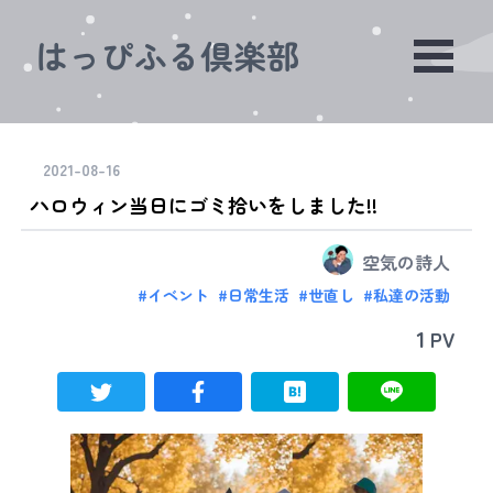
はっぴふる倶楽部
2021-08-16
ハロウィン当日にゴミ拾いをしました!!
空気の詩人
#
イベント
#
日常生活
#
世直し
#
私達の活動
1
PV