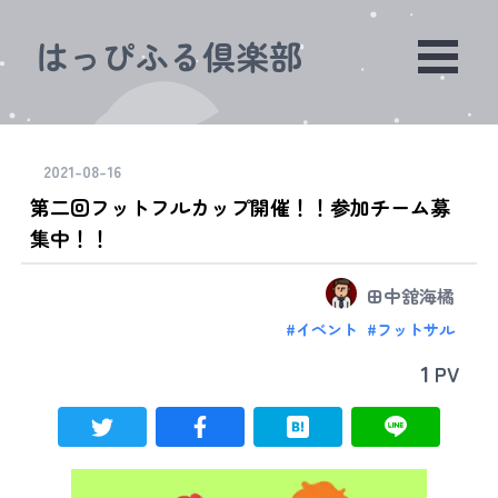
はっぴふる倶楽部
2021-08-16
第二回フットフルカップ開催！！参加チーム募
集中！！
田中舘海橘
#
イベント
#
フットサル
1
PV