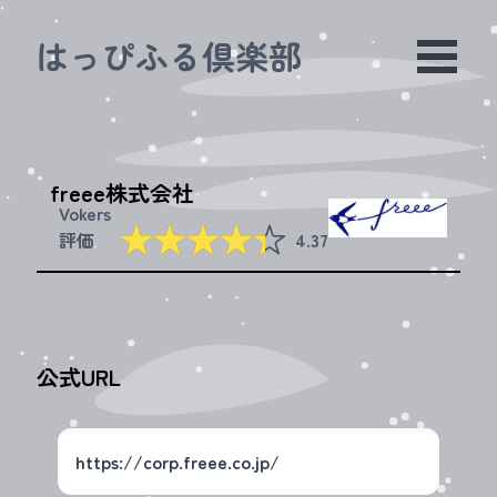
はっぴふる倶楽部
freee株式会社
Vokers
☆☆☆☆☆
★★★★★
評価
4.37
公式URL
https://corp.freee.co.jp/