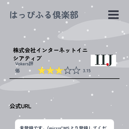
はっぴふる倶楽部
株式会社インターネットイニ
シアティブ
Vokers評
☆☆☆☆☆
★★★★★
価
3.15
公式URL
未登録です。(microCMSより登録してくだ