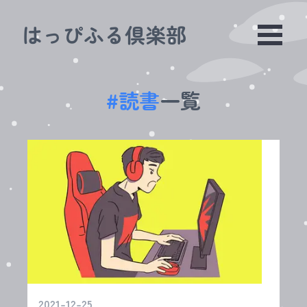
はっぴふる倶楽部
#
読書
一覧
2021-12-25