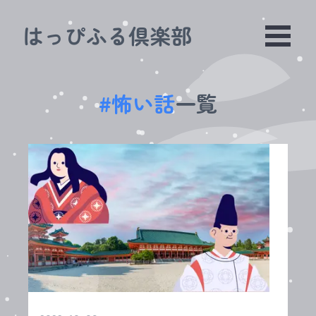
はっぴふる倶楽部
#
怖い話
一覧